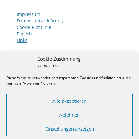
Impressum
Datenschutzerklärung
Cookie Richtlinie
English
Links
Cookie-Zustimmung
Adresse:
verwalten
Finowstraße 18, 10247 Berlin
Diese Website verwendet datensparsame Cookies und funktioniert auch,
wenn sie "Ablehnen" klicken.
Praxis für Psychotherapie in Berlin-Friedrichshain
– queerfreundlich – freie Therapieplätze nach
Alle akzeptieren
Vereinbarung.
Ablehnen
Einstellungen anzeigen
Bewertungen und Erfahrungen von
Klient*innen: