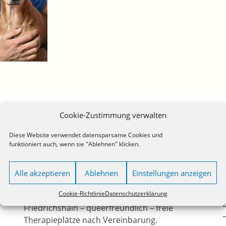
Cookie-Zustimmung verwalten
Adresse:
Finowstraße 18, 10247 Berlin
Diese Website verwendet datensparsame Cookies und
funktioniert auch, wenn sie "Ablehnen" klicken.
Alle akzeptieren
Ablehnen
Einstellungen anzeigen
T
Cookie-Richtlinie
Datenschutzerklärung
Praxis für Psychotherapie in Berlin-
Friedrichshain – queerfreundlich – freie
–
Therapieplätze nach Vereinbarung.