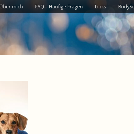
Über mich
FAQ – Häufige Fragen
Links
BodySo