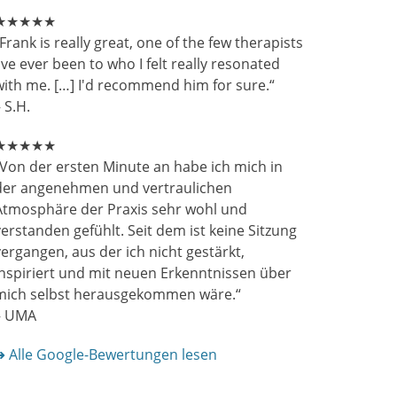
★★★★★
Frank is really great, one of the few therapists
've ever been to who I felt really resonated
with me. […] I'd recommend him for sure.“
 S.H.
★★★★★
„Von der ersten Minute an habe ich mich in
der angenehmen und vertraulichen
Atmosphäre der Praxis sehr wohl und
erstanden gefühlt. Seit dem ist keine Sitzung
vergangen, aus der ich nicht gestärkt,
inspiriert und mit neuen Erkenntnissen über
mich selbst herausgekommen wäre.“
– UMA
➜ Alle Google-Bewertungen lesen