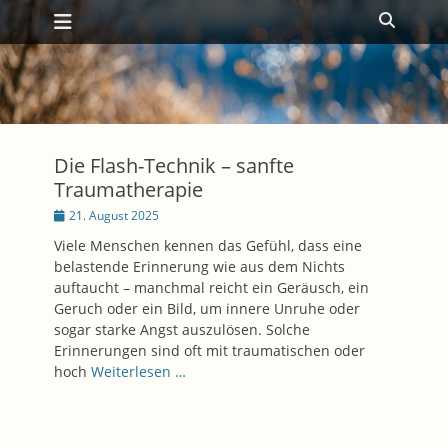
Primäres Menü
Zum
Suche
Inhalt
springen
Die Flash-Technik – sanfte
Traumatherapie
Posted
21. August 2025
on
Viele Menschen kennen das Gefühl, dass eine
belastende Erinnerung wie aus dem Nichts
auftaucht – manchmal reicht ein Geräusch, ein
Geruch oder ein Bild, um innere Unruhe oder
sogar starke Angst auszulösen. Solche
Erinnerungen sind oft mit traumatischen oder
hoch
Weiterlesen …