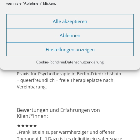
wenn sie "Ablehnen" klicken.
Cookie Richtlinie
English
Links
Alle akzeptieren
Ablehnen
Adresse:
Einstellungen anzeigen
Finowstraße 18, 10247 Berlin
Cookie-Richtlinie
Datenschutzerklärung
Praxis für Psychotherapie in Berlin-Friedrichshain
– queerfreundlich – freie Therapieplätze nach
Vereinbarung.
Bewertungen und Erfahrungen von
Klient*innen:
★★★★★
„Frank ist ein super warmherziger und offener
Therapeut [...] Dazu ist es definitiv ein safer space