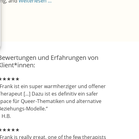
ming, and
Weiterlesen …
Bewertungen und Erfahrungen von
Klient*innen:
★★★★★
„Frank ist ein super warmherziger und offener
herapeut [...] Dazu ist es definitiv ein safer
space für Queer-Thematiken und alternative
Beziehungs-Modelle.“
 H.B.
★★★★★
Frank is really great, one of the few therapists